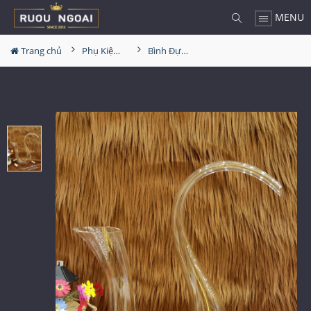
MENU
Trang chủ
Phụ Kiện Rượu
Bình Đựng Rượu Vang - Decanter Dáng Đẹp M03