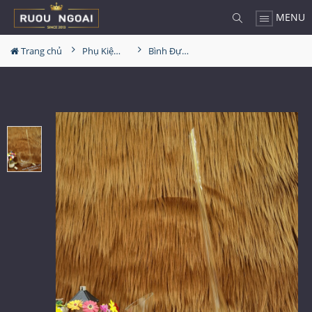
MENU
Trang chủ
Phụ Kiện Rượu
Bình Đựng Rượu Vang - Decanter Dáng Đẹp M02