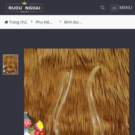
MENU
Trang chủ
Phụ Kiện Rượu
Bình Đựng Rượu Vang - Decanter Dáng Đẹp M06