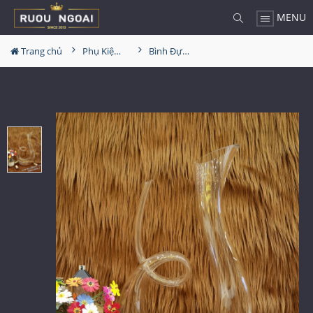
MENU
Trang chủ
Phụ Kiện Rượu
Bình Đựng Rượu Vang - Decanter Dáng Đẹp M23