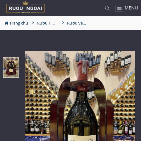
MENU
Trang chủ
Rượu 1,5L-2L-3L-4,5L
Rượu vang JP Chenet Cabernet - Syrah 1.5L