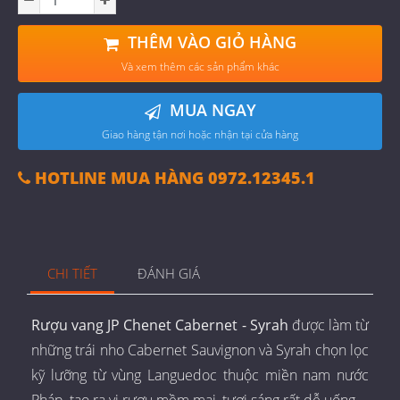
THÊM VÀO GIỎ HÀNG
Và xem thêm các sản phẩm khác
MUA NGAY
Giao hàng tận nơi hoặc nhận tại cửa hàng
HOTLINE MUA HÀNG 0972.12345.1
CHI TIẾT
ĐÁNH GIÁ
Rượu vang JP Chenet Cabernet - Syrah
được làm từ
những trái nho Cabernet Sauvignon và Syrah chọn lọc
kỹ lưỡng từ vùng Languedoc thuộc miền nam nước
Pháp, tạo ra vị rượu mềm mại, tươi sáng rất dễ uống.