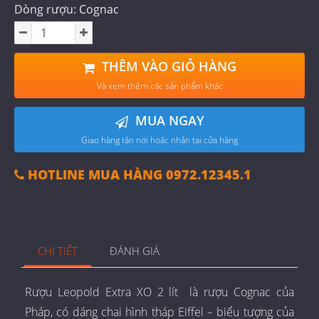
Dòng rượu: Cognac
THÊM VÀO GIỎ HÀNG
Và xem thêm các sản phẩm khác
MUA NGAY
Giao hàng tận nơi hoặc nhận tại cửa hàng
HOTLINE MUA HÀNG 0972.12345.1
CHI TIẾT
ĐÁNH GIÁ
Rượu Leopold Extra XO 2 lít là rượu Cognac của
Pháp, có dáng chai hình tháp Eiffel – biểu tượng của