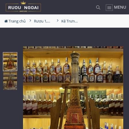
MENU
Trang chủ
Rượu 1,5L-2L-3L-4,5L
Kệ Trưng Bày Rượu Leopold Extra XO 2000ml