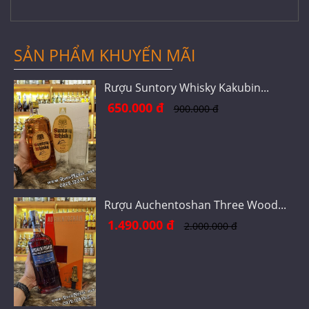
SẢN PHẨM KHUYẾN MÃI
Rượu Suntory Whisky Kakubin...
650.000 đ
900.000 đ
Rượu Auchentoshan Three Wood...
1.490.000 đ
2.000.000 đ