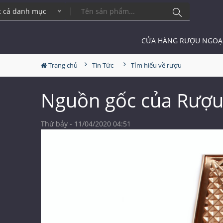
t cả danh mục
CỬA HÀNG RƯỢU NGOẠ
Trang chủ
Tin Tức
TÌm hiểu về rượu
Nguồn gốc của Rượu
Thứ bảy - 11/04/2020 04:51