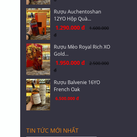
Rượu Auchentoshan
12YO Hộp Quà...
1.290.000 đ
1.600.000
đ
Rượu Mèo Royal Rich XO
Gold...
1.950.000 đ
2.500.000
đ
Rượu Balvenie 16YO
French Oak
6.500.000 đ
TIN TỨC MỚI NHẤT