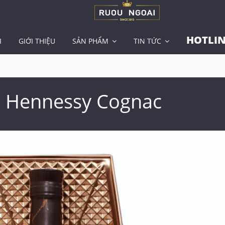
HOTLIN
I
GIỚI THIỆU
SẢN PHẨM
TIN TỨC
 Hennessy Cognac