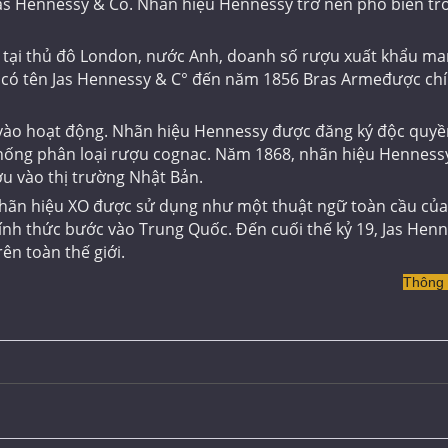
à Jas Hennessy & Co. Nhãn hiệu Hennessy trở nên phổ biến tr
 tại thủ đô London, nước Anh, doanh số rượu xuất khẩu man
u có tên Jas Hennessy & C° đến năm 1856 Bras Armeđược ch
 vào hoạt động. Nhãn hiệu Hennessy được đăng ký độc quy
 thống phân loại rượu cognac. Năm 1868, nhãn hiệu Henness
ợu vào thị trường Nhật Bản.
nhãn hiệu XO được sử dụng như một thuật ngữ toàn cầu củ
nh thức bước vào Trung Quốc. Đến cuối thế kỷ 19, Jas Hen
ên toàn thế giới.
Thông t