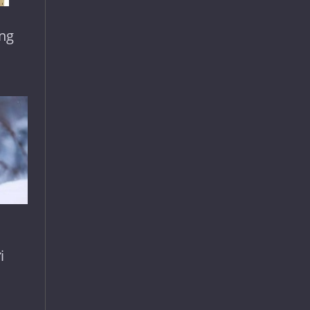
ếng
i