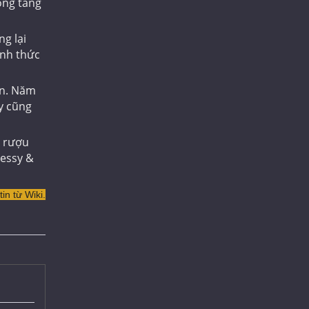
ong tầng
g lại
ính thức
ền. Năm
y cũng
a rượu
nessy &
in từ Wiki.