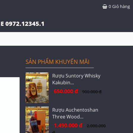
0
Giỏ hàng
E 0972.12345.1
SẢN PHẨM KHUYẾN MÃI
Rượu Suntory Whisky
Kakubin...
650.000 đ
900.000 đ
Rượu Auchentoshan
Three Wood...
1.490.000 đ
2.000.000
đ