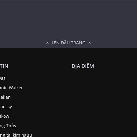
LÊN ĐẦU TRANG
TIN
ĐỊA ĐIỂM
vas
nnie Walker
allan
nessy
ukow
ng Thủy
ng tài kim ngưu