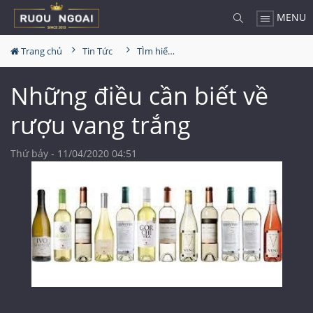
MENU
Trang chủ
Tin Tức
TÌm hiểu về rượu
Những điều cần biết về
rượu vang trắng
Thứ bảy - 11/04/2020 04:51