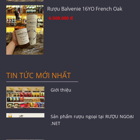
Rượu Balvenie 16YO French Oak
6.500.000 đ
TIN TỨC MỚI NHẤT
Giới thiệu
Sản phẩm rượu ngoại tại RƯỢU NGOẠI
.NET