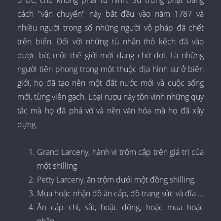
ở Úc, chứ không phải tử hình. Sự trừng phạt bằng
cách "vận chuyển" này bắt đầu vào năm 1787 và
nhiều người trong số những người vô pháp đã chết
trên biển. Đối với những tù nhân thô kệch đã vào
được bờ, một thế giới mới đang chờ đợi. Là những
người tiên phong trong một thuộc địa hình sự ở biên
giới, họ đã tạo nên một đất nước mới và cuộc sống
mới, từng viên gạch. Loại rượu này tôn vinh những quy
tắc mà họ đã phá vỡ và nền văn hóa mà họ đã xây
dựng.
Grand Larceny, hành vi trộm cắp trên giá trị của
một shilling
Petty Larceny, ăn trộm dưới một đồng shilling.
Mua hoặc nhận đồ ăn cắp, đồ trang sức và đĩa ...
Ăn cắp chì, sắt, hoặc đồng, hoặc mua hoặc