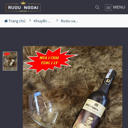
MENU
Trang chủ
Khuyến Mãi Lớn
Rượu vang Úc 19 Crimes - 19 Tội Ác Reb Blend