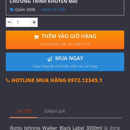
CHƯƠNG TRÌNH KHUYẾN MÃI
Giảm 450k
Xem chi tiết
THÊM VÀO GIỎ HÀNG
Và xem thêm các sản phẩm khác
MUA NGAY
Giao hàng tận nơi hoặc nhận tại cửa hàng
HOTLINE MUA HÀNG 0972.12345.1
CHI TIẾT
ĐÁNH GIÁ
Rượu Johnnie Walker Black Label 3000ml
là dòng