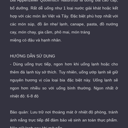
Bia Appenzeller Quöllfrisch Naturtrub là dòng bia cao cấp,
bổ dưỡng. Rất dễ uống như 1 loại nước giải khát hoặc kết
hợp với các món ăn Việt và Tây. Đặc biệt phù hợp nhất với
các món súp, đồ ăn nhẹ/ lạnh, canape, pasta, đồ nướng
cay, món chay, gia cầm, phô mai, món tráng
miệng có đậu và hạnh nhân.
HƯỚNG DẪN SỬ DỤNG
- Dùng uống trực tiếp, ngon hơn khi uống lạnh hoặc cho
thêm đá lạnh tùy sở thích. Tuy nhiên, uống ướp lạnh sẽ giữ
nguyên hương vị của loại bia đặc biệt này. Uống lạnh sẽ
ngon hơn nhiều so với uống bình thường. Ngon nhất ở
nhiệt độ: 6-8 độ
Bảo quản: Lưu trữ nơi thoáng mát ở nhiệt độ phòng, tránh
ánh nắng trực tiếp để đảm bảo vệ sinh an toàn thực phẩm.