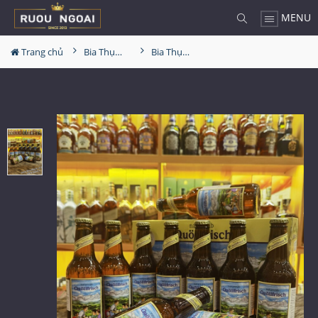
MENU
Trang chủ
Bia Thụy Sĩ
Bia Thụy Sĩ Quöllfrisch Brandlöscher