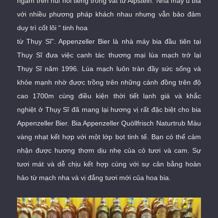
ngầm trên núi nổi tiếng trong vắt từ Alpstein. Nhà máy ủ bia
với nhiều phương pháp khách nhau nhưng vẫn bảo đảm
duy trì cốt lõi “ tinh hoa
từ Thụy Sĩ”. Appenzeller Bier là nhà máy bia đầu tiên tại
Thụy Sĩ đưa việc canh tác thương mại lúa mạch trở lại
Thụy Sĩ năm 1996. Lúa mạch luôn tràn đầy sức sống và
khỏe mạnh nhờ được trồng trên những cánh đồng trên độ
cao 1700m cùng điều kiện thời tiết lạnh giá và khắc
nghiệt ở Thụy Sĩ đã mang lại hương vị rất đặc biệt cho bia
Appenzeller Bier. Bia Appenzeller Quöllfrisch Naturtrub Màu
vàng nhạt kết hợp với một lớp bọt tinh tế. Bạn có thể cảm
nhận được hương thơm dịu nhẹ của cỏ tươi và cam. Sự
tươi mát và dễ chịu kết hợp cùng với sự cân bằng hoàn
hảo từ mạch nha và vị đắng tươi mới của hoa bia.