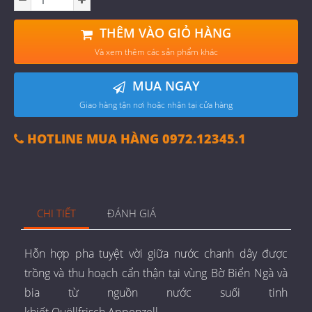
THÊM VÀO GIỎ HÀNG
Và xem thêm các sản phẩm khác
MUA NGAY
Giao hàng tận nơi hoặc nhận tại cửa hàng
HOTLINE MUA HÀNG 0972.12345.1
CHI TIẾT
ĐÁNH GIÁ
Hỗn hợp pha tuyệt vời giữa nước chanh dây được
trồng và thu hoạch cẩn thận tại vùng Bờ Biển Ngà và
bia từ nguồn nước suối tinh
khiết Quöllfrisch Appenzell.