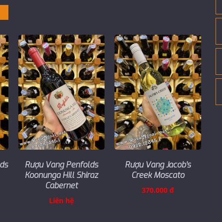
ds
Rượu Vang Penfolds
Rượu Vang Jacob's
Koonunga Hill Shiraz
Creek Moscato
Cabernet
370.000 đ
Liên hệ