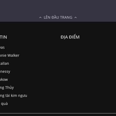
LÊN ĐẦU TRANG
TIN
ĐỊA ĐIỂM
vas
nnie Walker
allan
nessy
ukow
ng Thủy
ng tài kim ngưu
 quà