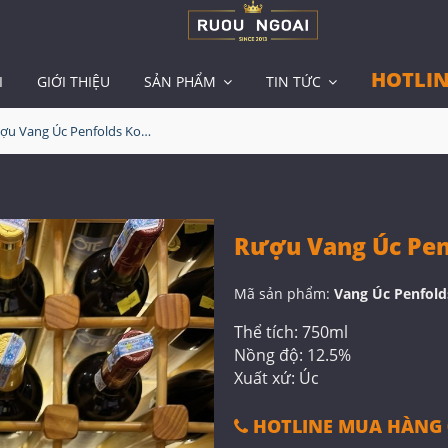
HOTLIN
I
GIỚI THIỆU
SẢN PHẨM
TIN TỨC
Rượu Vang Úc Penfolds Koonuga Hill Riesling
Rượu Vang Úc Penf
Mã sản phẩm:
Vang Úc Penfolds
Thể tích: 750ml
Nồng độ: 12.5%
Xuất xứ: Úc
HOTLINE MUA HÀNG 0