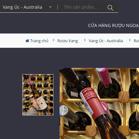
ng Úc - Australia
CỬA HÀNG RƯỢU NGOẠ
Trang chủ
Rượu Vang
Vang Úc - Australia