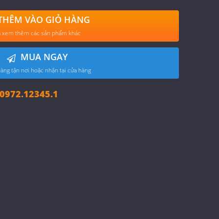
THÊM VÀO GIỎ HÀNG
 xem thêm các sản phẩm khác
MUA NGAY
àng tận nơi hoặc nhận tại cửa hàng
972.12345.1