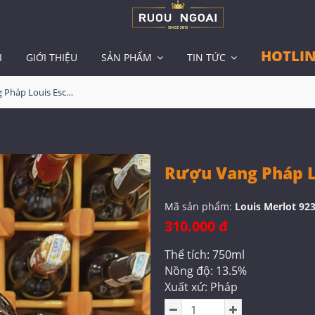
HOTLIN
I
GIỚI THIỆU
SẢN PHẨM
TIN TỨC
Rượu Vang Pháp Louis Eschenaner Merlot
Rượu Vang Pháp L
Mã sản phẩm:
Louis Merlot 92
310.000 đ
Thể tích: 750ml
Nồng độ: 13.5%
Xuất xứ: Pháp