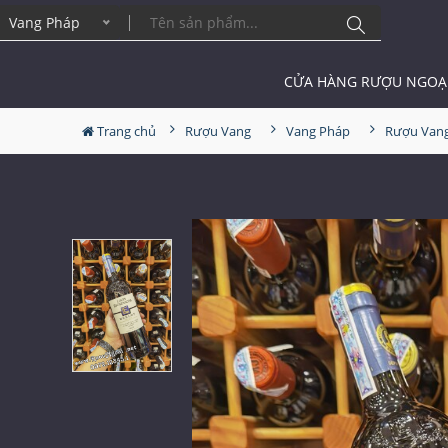
ang Pháp
CỬA HÀNG RƯỢU NGOẠ
Trang chủ
Rượu Vang
Vang Pháp