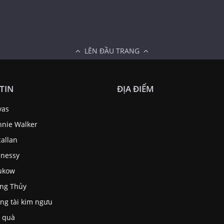
LÊN ĐẦU TRANG
TIN
ĐỊA ĐIỂM
vas
nnie Walker
allan
nessy
ukow
ng Thủy
ng tài kim ngưu
 quà