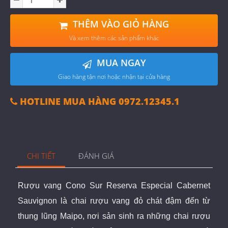
THÊM VÀO GIỎ HÀNG
Và xem thêm các sản phẩm khác
MUA NGAY
Giao hàng tận nơi hoặc nhận tại cửa hàng
HOTLINE MUA HÀNG 0972.12345.1
CHI TIẾT
ĐÁNH GIÁ
Rượu vang
Cono
Sur
Reserva
Especial
Cabernet
Sauvignon
là chai rượu vang đỏ chát đậm đến từ
thung lũng Maipo, nơi sản sinh ra những chai rượu