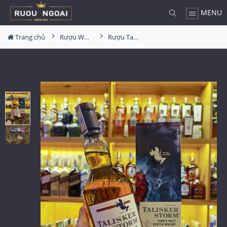
MENU
Trang chủ
Rượu Whisky
Rượu Talisker Storm