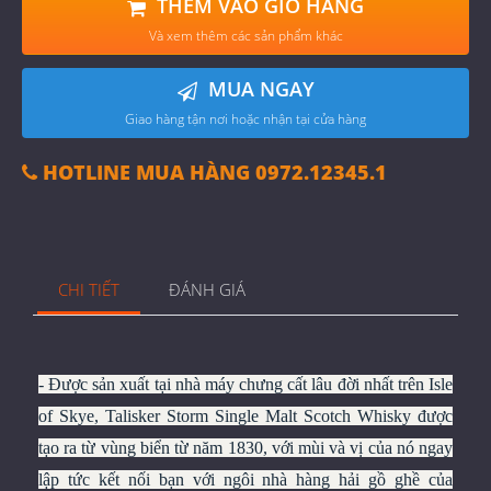
THÊM VÀO GIỎ HÀNG
Và xem thêm các sản phẩm khác
MUA NGAY
Giao hàng tận nơi hoặc nhận tại cửa hàng
HOTLINE MUA HÀNG 0972.12345.1
CHI TIẾT
ĐÁNH GIÁ
- Được sản xuất tại nhà máy chưng cất lâu đời nhất trên Isle
of Skye, Talisker Storm Single Malt Scotch Whisky được
tạo ra từ vùng biển từ năm 1830, với mùi và vị của nó ngay
lập tức kết nối bạn với ngôi nhà hàng hải gồ ghề của