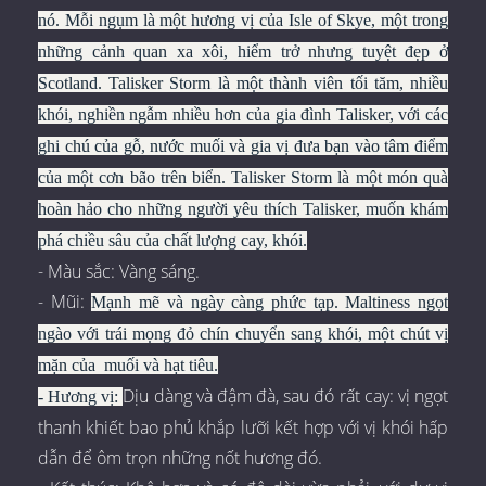
nó.
Mỗi ngụm là một hương vị của Isle of Skye, một trong
những cảnh quan xa xôi, hiểm trở nhưng tuyệt đẹp ở
Scotland.
Talisker Storm là một thành viên tối tăm, nhiều
khói, nghiền ngẫm nhiều hơn của gia đình Talisker, với các
ghi chú của gỗ, nước muối và gia vị đưa bạn vào tâm điểm
của một cơn bão trên biển.
Talisker Storm là một món quà
hoàn hảo cho những người yêu thích Talisker, muốn khám
phá chiều sâu của chất lượng cay, khói.
- Màu sắc: Vàng sáng.
- Mũi:
Mạnh mẽ và ngày càng phức tạp. Maltiness ngọt
ngào với trái mọng đỏ chín chuyển sang khói, một chút vị
mặn của muối và hạt tiêu.
Dịu dàng và đậm đà, sau đó rất cay: vị ngọt
- Hương vị:
thanh khiết bao phủ khắp lưỡi kết hợp với vị khói hấp
dẫn để ôm trọn những nốt hương đó.