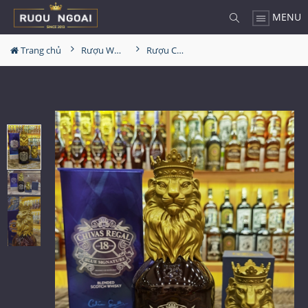
MENU
Trang chủ
Rượu Whisky
Rượu Chivas 18YO Blue Lion (Sư Tử)