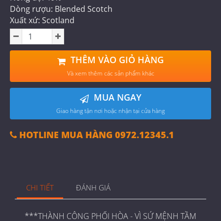
Dòng rượu: Blended Scotch
Xuất xứ: Scotland
THÊM VÀO GIỎ HÀNG
Và xem thêm các sản phẩm khác
MUA NGAY
Giao hàng tận nơi hoặc nhận tại cửa hàng
HOTLINE MUA HÀNG 0972.12345.1
CHI TIẾT
ĐÁNH GIÁ
***THÀNH CÔNG PHỐI HÒA - VÌ SỨ MỆNH TẦM