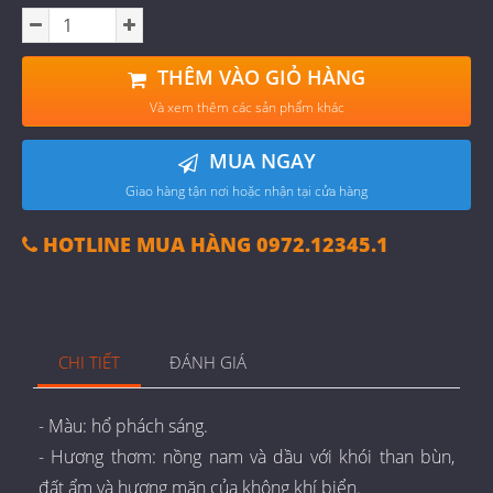
THÊM VÀO GIỎ HÀNG
Và xem thêm các sản phẩm khác
MUA NGAY
Giao hàng tận nơi hoặc nhận tại cửa hàng
HOTLINE MUA HÀNG 0972.12345.1
CHI TIẾT
ĐÁNH GIÁ
- Màu: hổ phách sáng.
- Hương thơm: nồng nam và dầu với khói than bùn,
đất ẩm và hương mặn của không khí biển.