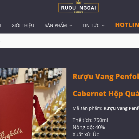
HOTLIN
I
GIỚI THIỆU
SẢN PHẨM
TIN TỨC
Shiraz Cabernet Hộp Quà
Rượu Vang Penfold
Cabernet Hộp Qu
Mã sản phẩm:
Rượu Vang Penfo
Thể tích: 750ml
Nồng độ: 40%
Xuất xứ: Úc