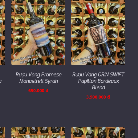
Rượu Vang Promesa
Rượu Vang ORIN SWIFT
a
Monastrell Syrah
Papillon Bordeaux
Blend
650.000 đ
3.900.000 đ