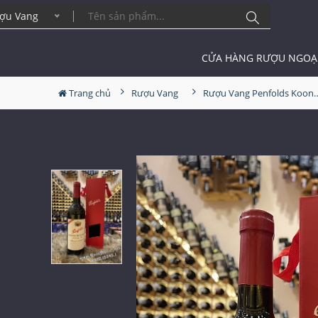
ợu Vang
CỬA HÀNG RƯỢU NGOẠ
Trang chủ
Rượu Vang
Rượu Vang Penfolds Koonunga Hill 