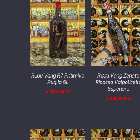
Rượu Vang R7 Pritimivo
Rượu Vang Zenato
Puglia 5L
Ripassa Valpolicell
Superiore
4.900.000 đ
1.450.000 đ