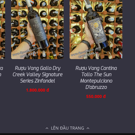
ra
Rượu Vang Gallo Dry
Rượu Vang Cantina
n
Creek Valley Signature
Tollo The Sun
Series Zinfandel
Montepulciano
D'abruzzo
1.800.000 đ
550.000 đ
LÊN ĐẦU TRANG