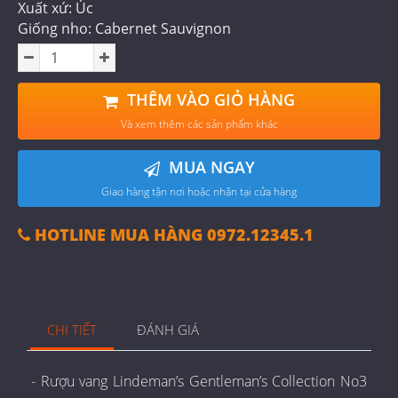
Xuất xứ: Úc
Giống nho: Cabernet Sauvignon
THÊM VÀO GIỎ HÀNG
Và xem thêm các sản phẩm khác
MUA NGAY
Giao hàng tận nơi hoặc nhận tại cửa hàng
HOTLINE MUA HÀNG 0972.12345.1
CHI TIẾT
ĐÁNH GIÁ
- Rượu vang Lindeman’s Gentleman’s Collection No3