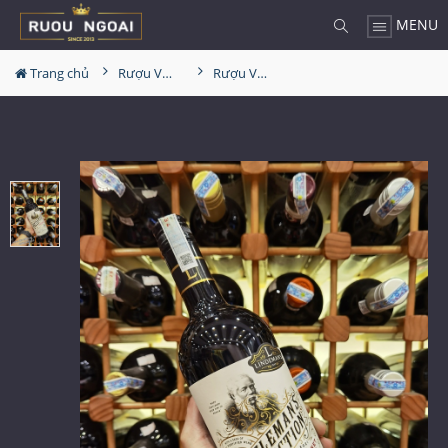
MENU
Trang chủ
Rượu Vang
Rượu Vang Lindeman's Gentleman's Collection No3 Cabernet Sauvignon