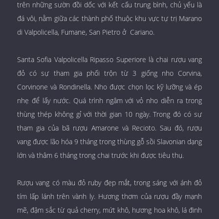
trên những sườn đồi dốc với kết cấu trung bình, chủ yếu là
đá vôi, nằm giữa các thành phố thuộc khu vực tự trị Marano
di Valpolicella, Fumane, San Pietro ở Cariano.
Santa Sofia Valpolicella Ripasso Superiore là chai rượu vang
đỏ có sự tham gia phối trộn từ 3 giống nho Corvina,
Corvinone và Rondinella. Nho được chọn lọc kỹ lưỡng và ép
nhẹ để lấy nước. Quá trình ngâm với vỏ nho diễn ra trong
thùng thép không gỉ với thời gian 10 ngày. Trong đó có sự
tham gia của bã rượu Amarone và Recioto. Sau đó, rượu
vang được lão hóa 9 tháng trong thùng gỗ sồi Slavonian dạng
lớn và thâm 6 tháng trong chai trước khi được tiêu thụ.
Rượu vang có màu đỏ ruby đẹp mắt, trong sáng với ánh đỏ
tím lấp lánh trên vành ly. Hương thơm của rượu đầy mạnh
mẽ, đậm sắc từ quả cherry, mứt khô, hương hoa khô, lá đinh