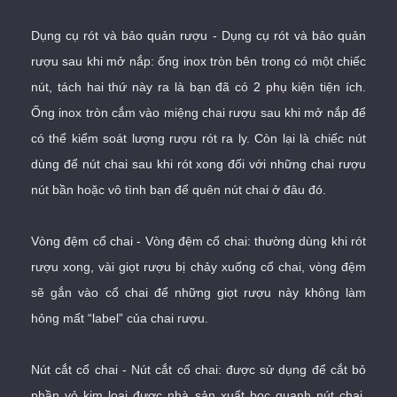
Dụng cụ rót và bảo quản rượu - Dụng cụ rót và bảo quản
rượu sau khi mở nắp: ống inox tròn bên trong có một chiếc
nút, tách hai thứ này ra là bạn đã có 2 phụ kiện tiện ích.
Ống inox tròn cắm vào miệng chai rượu sau khi mở nắp để
có thể kiểm soát lượng rượu rót ra ly. Còn lại là chiếc nút
dùng để nút chai sau khi rót xong đối với những chai rượu
nút bần hoặc vô tình bạn để quên nút chai ở đâu đó.
Vòng đệm cổ chai - Vòng đệm cổ chai: thường dùng khi rót
rượu xong, vài giọt rượu bị chảy xuống cổ chai, vòng đệm
sẽ gắn vào cổ chai để những giọt rượu này không làm
hỏng mất “label” của chai rượu.
Nút cắt cổ chai - Nút cắt cổ chai: được sử dụng để cắt bỏ
phần vỏ kim loại được nhà sản xuất bọc quanh nút chai.