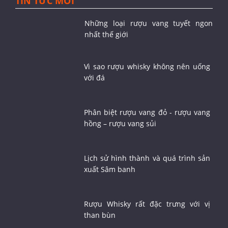
TIN TỨC MỚI
Những loại rượu vang tuyết ngon
nhất thế giới
Vì sao rượu whisky không nên uống
với đá
Phân biệt rượu vang đỏ - rượu vang
hồng – rượu vang sủi
Lịch sử hình thành và quá trình sản
xuất Sâm banh
Rượu Whisky rất đặc trưng với vị
than bùn
Mua rượu vang Georgia Reb Wines ở đâu