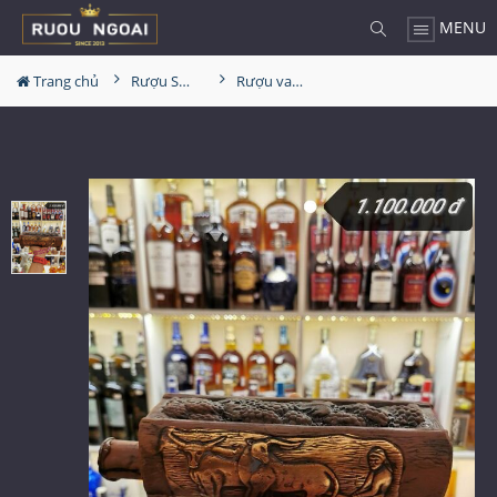
MENU
Trang chủ
Rượu Sưu Tầm - Nga
Rượu vang Georgia Reb Wines S88