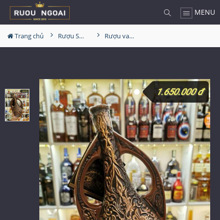
MENU
Trang chủ
Rượu Sưu Tầm - Nga
Rượu vang Georgia Reb Wines S62