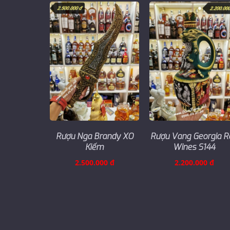
Rượu Vang Georgia R
Rượu Nga Brandy XO
Wines S144
Kiếm
2.200.000 đ
2.500.000 đ