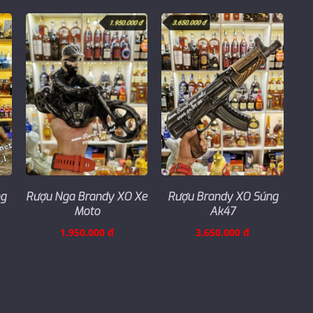
ng
Rượu Nga Brandy XO Xe
Rượu Brandy XO Súng
Moto
Ak47
1.950.000 đ
3.650.000 đ