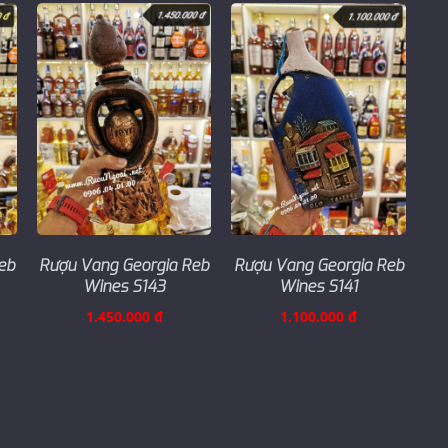
eb
Rượu Vang Georgia Reb
Rượu Vang Georgia Reb
Wines S143
Wines S141
1.450.000 đ
1.100.000 đ