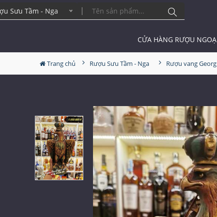
ợu Sưu Tầm - Nga
CỬA HÀNG RƯỢU NGOẠ
Trang chủ
Rượu Sưu Tầm - Nga