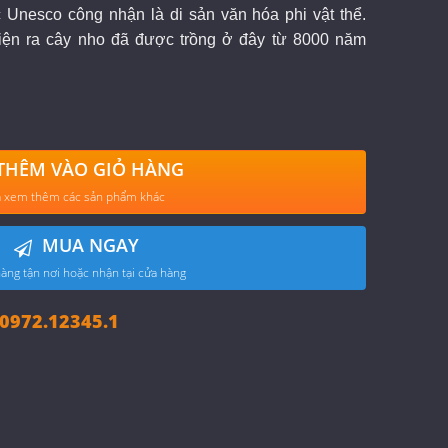
Unesco công nhận là di sản văn hóa phi vật thể.
iện ra cây nho đã được trồng ở đây từ 8000 năm
THÊM VÀO GIỎ HÀNG
 xem thêm các sản phẩm khác
MUA NGAY
àng tận nơi hoặc nhận tại cửa hàng
972.12345.1