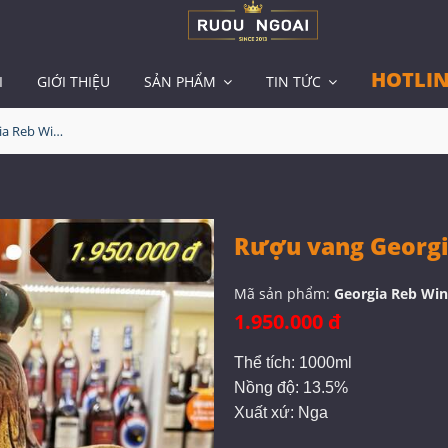
HOTLIN
I
GIỚI THIỆU
SẢN PHẨM
TIN TỨC
Rượu vang Georgia Reb Wines S29
Rượu vang Georgi
Mã sản phẩm:
Georgia Reb Win
1.950.000 đ
Thể tích: 1000ml
Nồng độ: 13.5%
Xuất xứ: Nga