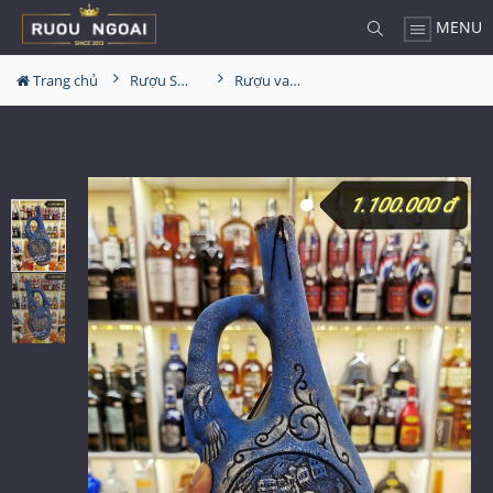
MENU
Trang chủ
Rượu Sưu Tầm - Nga
Rượu vang Georgia Reb Wines S107