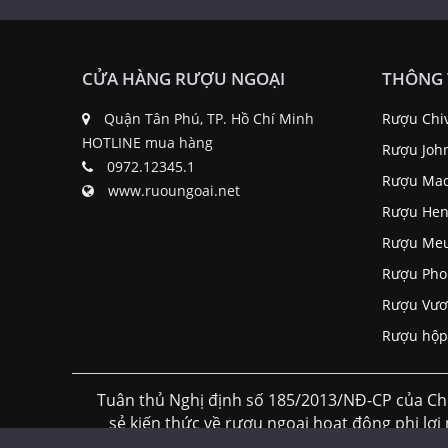
CỬA HÀNG RƯỢU NGOẠI
THÔNG 
Quận Tân Phú, TP. Hồ Chí Minh
Rượu Chi
HOTLINE mua hàng
Rượu Joh
0972.12345.1
Rượu Mac
www.ruoungoai.net
Rượu Hen
Rượu Me
Rượu Pho
Rượu Vươ
Rượu hộp
Tuân thủ Nghị định số 185/2013/NĐ-CP của Ch
sẻ kiến thức về rượu ngoại hoạt động phi lơi
thống siêu thị rượu ngoại h