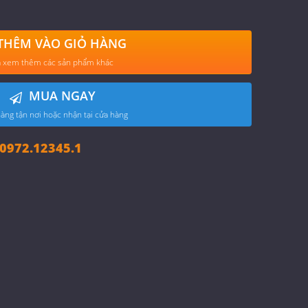
THÊM VÀO GIỎ HÀNG
 xem thêm các sản phẩm khác
MUA NGAY
àng tận nơi hoặc nhận tại cửa hàng
972.12345.1