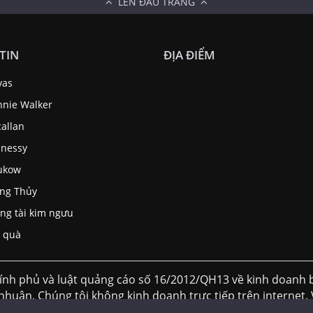
LÊN ĐẦU TRANG
TIN
ĐỊA ĐIỂM
vas
nnie Walker
allan
nessy
ukow
ng Thủy
ng tài kim ngưu
 quà
ính phủ và luật quảng cáo số 16/2012/QH13 về kinh doan
 nhuận. Chúng tôi không kinh doanh trực tiếp trên internet. 
oặc gọi tới số hotline để được tư vấn. ( giá trên website c