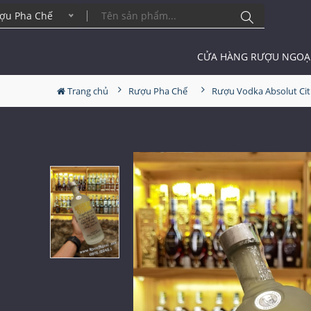
ợu Pha Chế
CỬA HÀNG RƯỢU NGOẠ
Trang chủ
Rượu Pha Chế