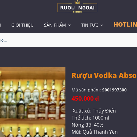
HOTLIN
I
GIỚI THIỆU
SẢN PHẨM
TIN TỨC
Rượu Vodka Absolut Citron 1L
Rượu Vodka Absol
Mã sản phẩm:
S001997300
450.000 đ
Xuất xứ: Thủy Điển
Thể tích: 1000ml
Nồng độ: 40%
Mùi: Quả Thanh Yên