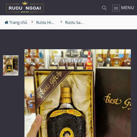
MENU
Trang chủ
Rượu Hiếm - Cũ
Rượu Sandy MacDonald