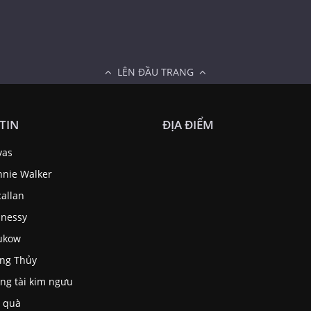
LÊN ĐẦU TRANG
TIN
ĐỊA ĐIỂM
vas
nnie Walker
allan
nessy
ukow
ng Thủy
ng tài kim ngưu
 quà