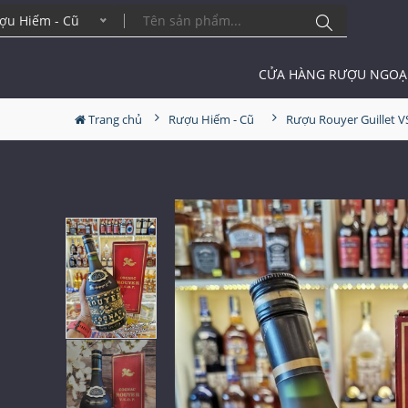
ợu Hiếm - Cũ
CỬA HÀNG RƯỢU NGOẠ
Trang chủ
Rượu Hiếm - Cũ
Rượu Rouyer Guillet 