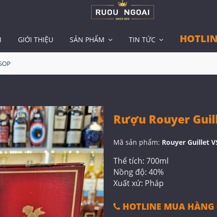
HOTLIN
I
GIỚI THIỆU
SẢN PHẨM
TIN TỨC
VSOP
Rượu Rouyer Guil
Mã sản phẩm:
Rouyer Guillet 
Thể tích: 700ml
Nồng độ: 40%
Xuất xứ: Pháp
HOTLINE MUA HÀNG 0