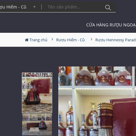
ợu Hiếm - Cũ
CỬA HÀNG RƯỢU NGOẠ
Trang chủ
Rượu Hiếm - Cũ