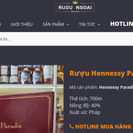
HOTLIN
I
GIỚI THIỆU
SẢN PHẨM
TIN TỨC
Rượu Hennessy Paradis Extra Cognac
Rượu Hennessy Pa
Mã sản phẩm:
Hennessy Paradi
Thể tích: 700m
Nồng độ: 40%
Xuất xứ: Pháp
HOTLINE MUA HÀNG 0