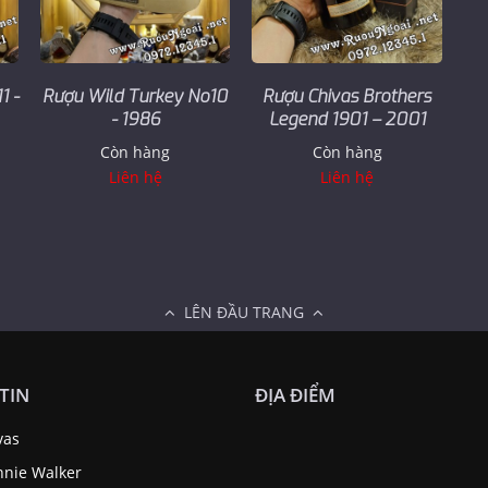
1 -
Rượu Wild Turkey No10
Rượu Chivas Brothers
- 1986
Legend 1901 – 2001
Còn hàng
Còn hàng
Liên hệ
Liên hệ
LÊN ĐẦU TRANG
TIN
ĐỊA ĐIỂM
vas
nnie Walker