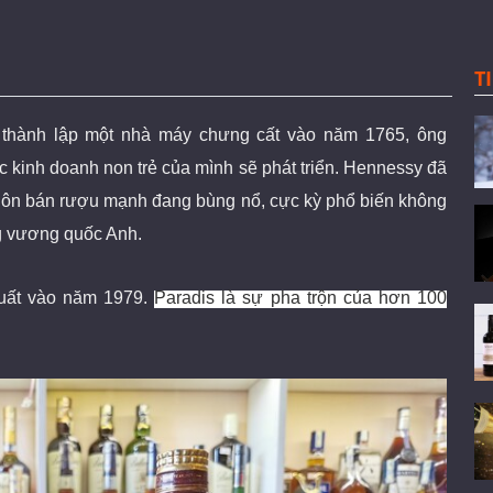
T
, thành lập một nhà máy chưng cất vào năm 1765, ông
kinh doanh non trẻ của mình sẽ phát triển.
Hennessy đã
buôn bán rượu mạnh đang bùng nổ, cực kỳ phổ biến không
g
vương
quốc Anh.
uất vào năm 1979.
Paradis là sự pha trộn của hơn 100