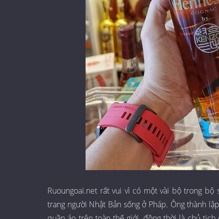
Ruoungoai.net rất vui vì có một vài bộ trong bộ
trang người Nhật Bản sống ở Pháp. Ông thành lậ
quần áo trên toàn thế giới, đồng thời là chủ tịc