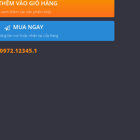
THÊM VÀO GIỎ HÀNG
 xem thêm các sản phẩm khác
MUA NGAY
àng tận nơi hoặc nhận tại cửa hàng
972.12345.1