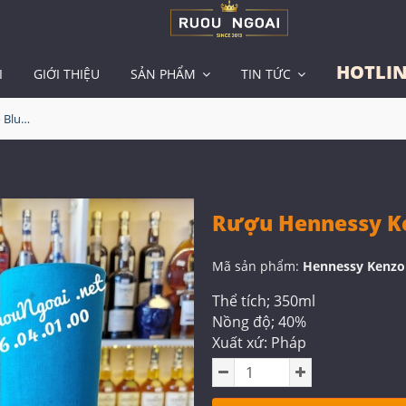
HOTLIN
I
GIỚI THIỆU
SẢN PHẨM
TIN TỨC
Rượu Hennessy Kenzo Blue 350ml
Rượu Hennessy Ke
Mã sản phẩm:
Hennessy Kenzo
Thể tích; 350ml
Nồng độ; 40%
Xuất xứ: Pháp