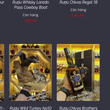
ur
Rượu Whisky Laredo
Rượu Chivas Regal 18
Pass Cowboy Boot
Còn hàng
Còn hàng
Liên hệ
Liên hệ
1 -
Rượu Wild Turkey No10
Rượu Chivas Brothers