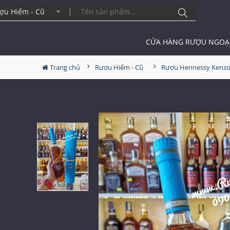
ợu Hiếm - Cũ
CỬA HÀNG RƯỢU NGOẠ
Trang chủ
Rượu Hiếm - Cũ