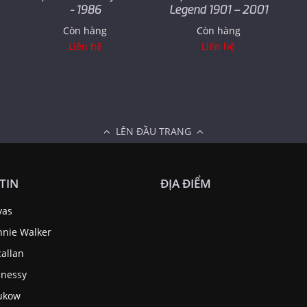
- 1986
Legend 1901 – 2001
Còn hàng
Còn hàng
Liên hệ
Liên hệ
LÊN ĐẦU TRANG
TIN
ĐỊA ĐIỂM
vas
nnie Walker
allan
nessy
ukow