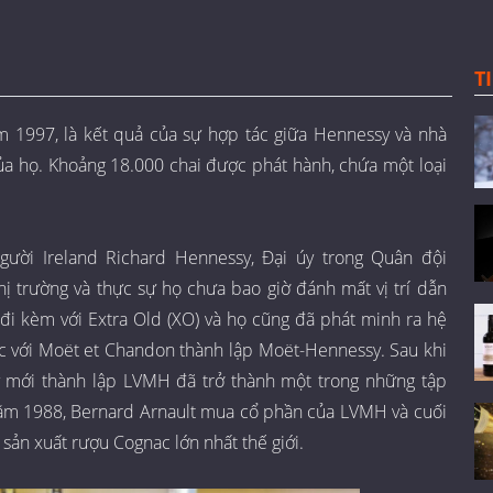
T
 1997, là kết quả của sự hợp tác giữa Hennessy và nhà
ủa họ. Khoảng 18.000 chai được phát hành, chứa một loại
ười Ireland Richard Hennessy, Đại úy trong Quân đội
ị trường và thực sự họ chưa bao giờ đánh mất vị trí dẫn
 đi kèm với Extra Old (XO) và họ cũng đã phát minh ra hệ
c với Moët et Chandon thành lập Moët-Hennessy. Sau khi
y mới thành lập LVMH đã trở thành một trong những tập
năm 1988, Bernard Arnault mua cổ phần của LVMH và cuối
sản xuất rượu Cognac lớn nhất thế giới.