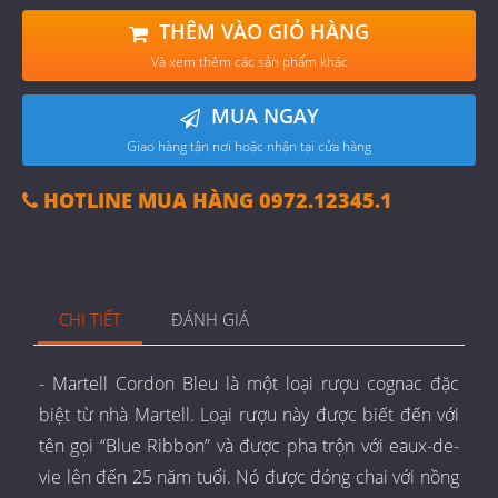
THÊM VÀO GIỎ HÀNG
Và xem thêm các sản phẩm khác
MUA NGAY
Giao hàng tận nơi hoặc nhận tại cửa hàng
HOTLINE MUA HÀNG 0972.12345.1
CHI TIẾT
ĐÁNH GIÁ
- Martell Cordon Bleu là một loại rượu cognac đặc
biệt từ nhà Martell. Loại rượu này được biết đến với
tên gọi “Blue Ribbon” và được pha trộn với eaux-de-
vie lên đến 25 năm tuổi. Nó được đóng chai với nồng