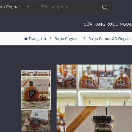
ợu Cognac
CỬA HÀNG RƯỢU NGOẠ
Trang chủ
Rượu Cognac