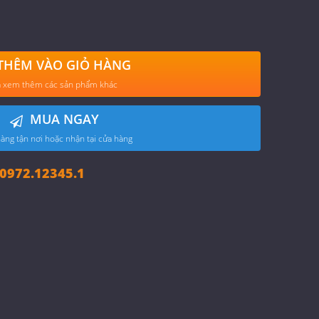
THÊM VÀO GIỎ HÀNG
 xem thêm các sản phẩm khác
MUA NGAY
àng tận nơi hoặc nhận tại cửa hàng
972.12345.1