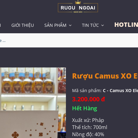
HOTLIN
I
GIỚI THIỆU
SẢN PHẨM
TIN TỨC
Rượu Camus XO Elegance Hộp Quà
Rượu Camus XO E
Mã sản phẩm:
C - Camus XO El
3.200.000 đ
Hết Hàng
Xuất xứ: Pháp
Thể tích: 700ml
Nồng độ: 40%