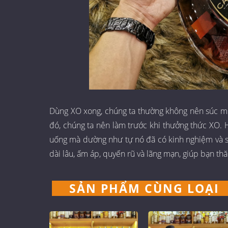
Dùng XO xong, chúng ta thường không nên súc mi
đó, chúng ta nên làm trước khi thưởng thức XO. H
uống mà dường như tự nó đã có kinh nghiệm và sự
dài lâu, ấm áp, quyến rũ và lãng mạn, giúp bạn t
SẢN PHẨM CÙNG LOẠI