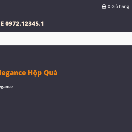
0
Giỏ hàng
E 0972.12345.1
legance Hộp Quà
egance