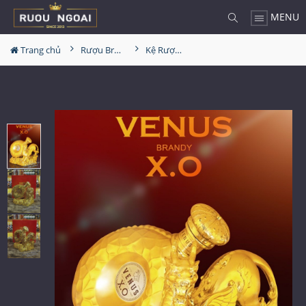
MENU
Trang chủ
Rượu Brandy
Kệ Rượu Venus XO - Kỳ Lân 2023